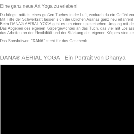
Eine ganz neue Art Yoga zu erleben!
Du hängst mittels eines großen Tuches in der Luft, wodurch du ein Gefühl von
Mit Hilfe der Schwerkraft lassen sich die üblichen Asanas ganz neu erfahren!
Beim DANA® AERIAL YOGA geht es um einen spielerischen Umgang mit der
Das Abgeben des eigenen Körpergewichtes an das Tuch, das viel mit Loslass
das Arbeiten an der Flexibilität und der Stärkung des eigenen Körpers sind ze
Das Sanskritwort
"DANA"
steht für das Geschenk.
DANA® AERIAL YOGA - Ein Portrait von Dhanya