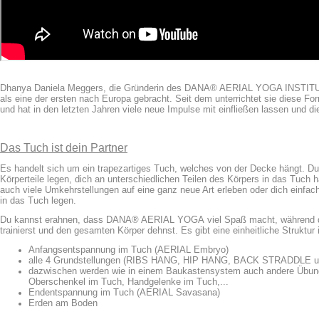
Dhanya Daniela Meggers, die Gründerin des
DANA® AERIAL YOGA INSTITUTs
als eine der ersten nach Europa gebracht. Seit dem unterrichtet sie diese Fo
und hat in den letzten Jahren viele neue Impulse mit einfließen lassen und d
Das Tuch ist dein Partner
Es handelt sich um ein trapezartiges Tuch, welches von der Decke hängt. Du
Körperteile legen, dich an unterschiedlichen Teilen des Körpers in das Tuch
auch viele Umkehrstellungen auf eine ganz neue Art erleben oder dich einf
in das Tuch legen.
Du kannst erahnen, dass DANA® AERIAL YOGA viel Spaß macht, während du 
trainierst und den gesamten Körper dehnst. Es gibt eine einheitliche Struktur
Anfangsentspannung im Tuch (AERIAL Embryo)
alle 4 Grundstellungen (RIBS HANG, HIP HANG, BACK STRADDLE
dazwischen werden wie in einem Baukastensystem auch andere Übung
Oberschenkel im Tuch, Handgelenke im Tuch,...
Endentspannung im Tuch (AERIAL Savasana)
Erden am Boden